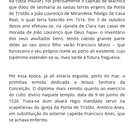
da costa insular). Foi precisamente o capitão de Machico
que doou de sesmaria as vastas terras virgens da Ponta
de Tristão a João Lourenço de Mirandela, fidalgo da Casa
Real, o qual teria falecido em 1516. Em 3 de outubro
desse ano efetuou-se, na «Janela de Clara nas casas de
morada de João Lourenço que Deus haja», o inventário
dos seus avultados bens, tendo cabido grande parte
deles ao seu único filho varão Francisco Moniz – que
forneceria o seu próprio nome ao porto ali existente, cujo
topónimo estender-se-ia, mais tarde à futura freguesia.
Por essa época, já ali estaria erguida, perto do mar, a
primitiva ermida dedicada a Nossa Senhora da
Conceição. O diploma mais remoto quanto ao exercício
do culto divino naquele templo, data de 9 de junho de
1520. Trata-se dum alvará régio mandado servir na
«capelania» da igreja da Ponta de Tristão, António Anes,
em substituição do anterior capelão Francisco Anes, que
se achava enfermo.